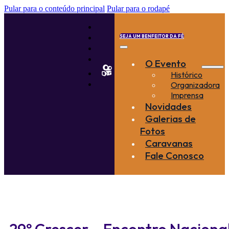
Pular para o conteúdo principal
Pular para o rodapé
SEJA UM BENFEITOR DA FÉ
O Evento
Histórico
Organizadora
Imprensa
Novidades
Galerias de
Fotos
Caravanas
Fale Conosco