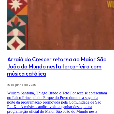
Arraiá do Crescer retorna ao Maior São
João do Mundo nesta terça-feira com
música católica
16 de junho de 2026
William Sanfona, Thiago Brado e Teto Fonseca se apresentam
no Palco Principal do Parque do Povo durante a segunda
noite da programação promovida pela Comunidade de São
Pio X. A música católica volta a ganhar destaque na
programação oficial do Maior São João do Mundo nesta