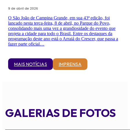
9 de abril de 2026
O São João de Campina Grande, em sua 43ª edição, foi
lançado nesta terça-feira, 8 de abril, no Parque do Povo,
consolidando mais uma vez a grandiosidade do evento que
projeta a cidade para todo o Brasil. Entre os destaques da
programação deste ano está o Arraiá do Crescer, que passa a
fazer parte oficial…
MAIS NOTÍCIAS
IMPRENSA
GALERIAS DE FOTOS