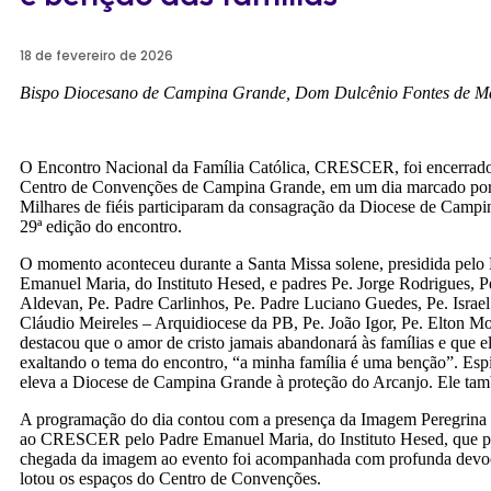
18 de fevereiro de 2026
Bispo Diocesano de Campina Grande, Dom Dulcênio Fontes de Mat
O Encontro Nacional da Família Católica, CRESCER, foi encerrado, n
Centro de Convenções de Campina Grande, em um dia marcado por for
Milhares de fiéis participaram da consagração da Diocese de Campi
29ª edição do encontro.
O momento aconteceu durante a Santa Missa solene, presidida pelo
Emanuel Maria, do Instituto Hesed, e padres Pe. Jorge Rodrigues, 
Aldevan, Pe. Padre Carlinhos, Pe. Padre Luciano Guedes, Pe. Israe
Cláudio Meireles – Arquidiocese da PB, Pe. João Igor, Pe. Elton Mo
destacou que o amor de cristo jamais abandonará às famílias e que e
exaltando o tema do encontro, “a minha família é uma benção”. Esp
eleva a Diocese de Campina Grande à proteção do Arcanjo. Ele tam
A programação do dia contou com a presença da Imagem Peregrina of
ao CRESCER pelo Padre Emanuel Maria, do Instituto Hesed, que pr
chegada da imagem ao evento foi acompanhada com profunda devoção 
lotou os espaços do Centro de Convenções.