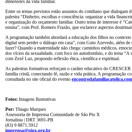
dimensões da vida familiar.
Entre os temas previstos estão assuntos do cotidiano que dialogam
palestra “Dinheiro, escolhas e consciência: organizar a vida finance
e organização do orçamento familiar. Outro tema de interesse é “Cat
ensina”, com Prof. Romero Frazão, que esclarece aspectos doutrinais 
A programação também abordará a educação dos filhos no contexto at
digital sem perder o diálogo em casa”, com Guto Azevedo, além de 
fazer? Quando a maternidade não chega: caminhos médicos, emociona
dos vícios da sexualidade, com foco no autodomínio, e do tema “A v
com Zezé Luz, propondo reflexão ética, científica e espiritual.
As palestras formativas reforçam o caráter educativo do CRESCER 
família cristã, conectando fé, razão e vida prática. A programação c
consultada no site oficial do evento
encontrodafamiliacatolica.co
Fotos:
Imagens Ilustrativas
Por:
Thiago Marques
Assessoria de Imprensa Comunidade de São Pio X
Jornalista | DRT 3691-PB
(83) 9 8871.5912
imprensa@piox.org.br