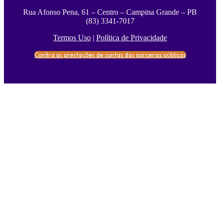
Rua Afonso Pena, 61 – Centro – Campina Grande – PB
(83) 3341-7017
Termos Uso
|
Política de Privacidade
Confira as prestações de contas das parcerias públicas