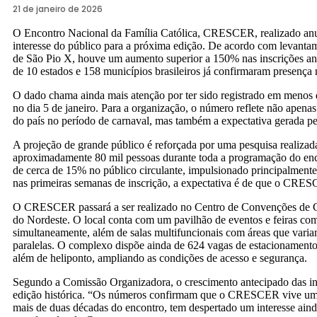
21 de janeiro de 2026
O Encontro Nacional da Família Católica, CRESCER, realizado anu
interesse do público para a próxima edição. De acordo com levan
de São Pio X, houve um aumento superior a 150% nas inscrições an
de 10 estados e 158 municípios brasileiros já confirmaram presença 
O dado chama ainda mais atenção por ter sido registrado em menos de
no dia 5 de janeiro. Para a organização, o número reflete não ap
do país no período de carnaval, mas também a expectativa gerada pel
A projeção de grande público é reforçada por uma pesquisa realizad
aproximadamente 80 mil pessoas durante toda a programação do enco
de cerca de 15% no público circulante, impulsionado principalmente
nas primeiras semanas de inscrição, a expectativa é de que o CRES
O CRESCER passará a ser realizado no Centro de Convenções de Ca
do Nordeste. O local conta com um pavilhão de eventos e feiras com
simultaneamente, além de salas multifuncionais com áreas que variam
paralelas. O complexo dispõe ainda de 624 vagas de estacionamento,
além de heliponto, ampliando as condições de acesso e segurança.
Segundo a Comissão Organizadora, o crescimento antecipado das in
edição histórica. “Os números confirmam que o CRESCER vive um n
mais de duas décadas do encontro, tem despertado um interesse aind